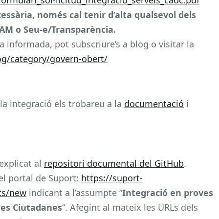
essària, només cal tenir d’alta qualsevol dels
AM o Seu-e/Transparència.
 informada, pot subscriure’s a blog o visitar la
og/category/govern-obert/
la integració els trobareu a la
documentació
i
explicat al
repositori documental del GitHub
.
el portal de Suport:
https://suport-
sts/new
indicant a l’assumpte “
Integració en proves
tes Ciutadanes
“. Afegint al mateix les URLs dels