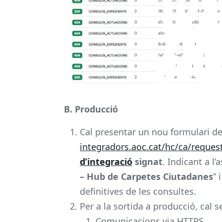
B. Producció
Cal presentar un nou formulari de
integradors.aoc.cat/hc/ca/reque
d’integració
signat
. Indicant a l
– Hub de Carpetes Ciutadanes
” 
definitives de les consultes.
Per a la sortida a producció, cal 
Comunicacions via HTTPS.