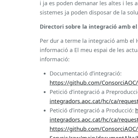
i ja es poden demanar les altes i les 
sistemes ja poden disposar de la solu
Directori sobre la integració amb 
Per dur a terme la integració amb el H
informació a El meu espai de les actu
informació:
Documentació d’integració:
https://github.com/ConsorciAOC
Petició d’integració a Preproducc
integradors.aoc.cat/hc/ca/reque
Petició d’integració a Producció:
h
integradors.aoc.cat/hc/ca/reque
https://github.com/ConsorciAOC/
Serveis/raw/main/documentAlta/fo