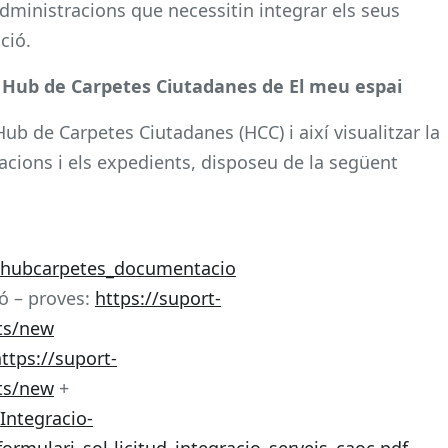
administracions que necessitin integrar els seus
ció.
el Hub de Carpetes Ciutadanes de El meu espai
ub de Carpetes Ciutadanes (HCC) i així visualitzar la
acions i els expedients, disposeu de la següent
/hubcarpetes_documentacio
ió – proves:
https://suport-
sts/new
ttps://suport-
sts/new
+
Integracio-
rmulari_sol-licitud_integracio_serveis_caoc.pdf