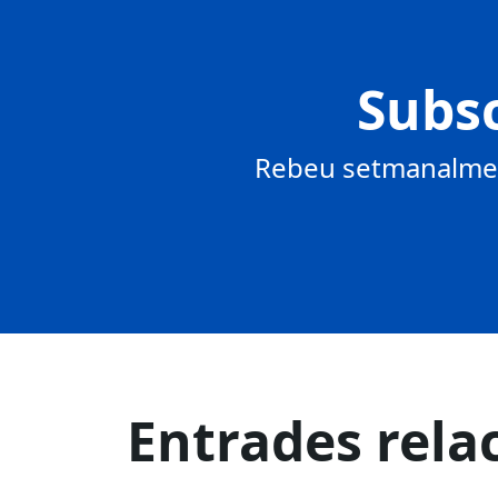
Subsc
Rebeu setmanalment
Entrades rela