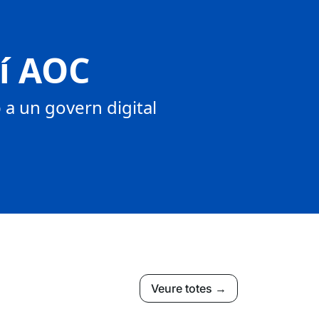
tí AOC
a un govern digital
Veure totes →