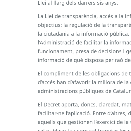
Llei al llarg dels darrers sis anys.
La Llei de transparència, accés a la 
objectius: la regulació de la transparèn
la ciutadania a la informació pública.
l’Administració de facilitar la inform
funcionament, presa de decisions i ge
informació de què disposa per raó de l
El compliment de les obligacions de tr
d’accés han d’afavorir la millora de l
administracions públiques de Catalu
El Decret aporta, doncs, claredat, ma
facilitar-ne l’aplicació. Entre d’altre
aquells que gestionen l’exercici de l
cal publicar-la i com cal tramitar les s