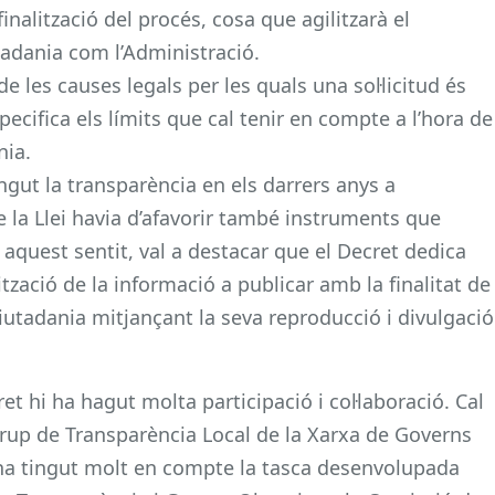
nalització del procés, cosa que agilitzarà el
tadania com l’Administració.
e les causes legals per les quals una sol·licitud és
ecifica els límits que cal tenir en compte a l’hora de
nia.
ngut la transparència en els darrers anys a
la Llei havia d’afavorir també instruments que
En aquest sentit, val a destacar que el Decret dedica
lització de la informació a publicar amb la finalitat de
iutadania mitjançant la seva reproducció i divulgació
et hi ha hagut molta participació i col·laboració. Cal
 Grup de Transparència Local de la Xarxa de Governs
s’ha tingut molt en compte la tasca desenvolupada