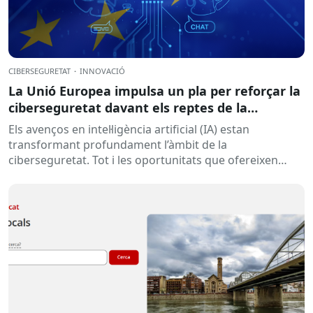
CIBERSEGURETAT
·
INNOVACIÓ
La Unió Europea impulsa un pla per reforçar la
ciberseguretat davant els reptes de la
intel·ligència artificial
Els avenços en intel·ligència artificial (IA) estan
transformant profundament l’àmbit de la
ciberseguretat. Tot i les oportunitats que ofereixen
aquestes tecnologies per prevenir amenaces i reforçar...