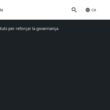
is
CA
atuts per reforçar la governança