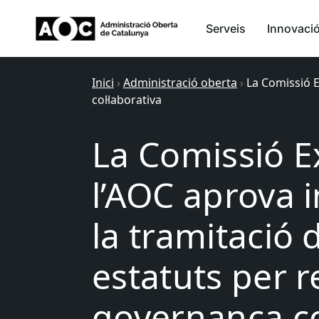
Serveis
Innovaci
Inici
›
Administració oberta
›
La Comissió E
col·laborativa
La Comissió E
l’AOC aprova i
la tramitació 
estatuts per r
governança co