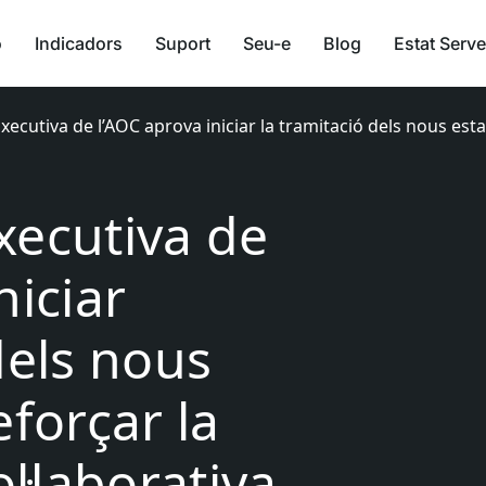
ó
Indicadors
Suport
Seu-e
Blog
Estat Serve
xecutiva de l’AOC aprova iniciar la tramitació dels nous est
xecutiva de
niciar
dels nous
eforçar la
l·laborativa