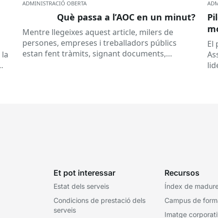
ADMINISTRACIÓ OBERTA
ADM
Què passa a l’AOC en un minut?
Pi
mó
Mentre llegeixes aquest article, milers de
al
persones, empreses i treballadors públics
a
El
estan fent tràmits, signant documents,
 la
As
consultant dades o rebent notificacions
li
electròniques. Tot això passa habitualment...
Ca
Et pot interessar
Recursos
Estat dels serveis
Índex de madures
Condicions de prestació dels
Campus de form
serveis
Imatge corporat