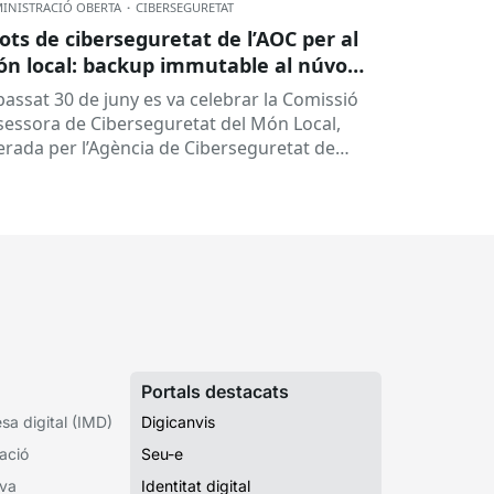
INISTRACIÓ OBERTA
·
CIBERSEGURETAT
lots de ciberseguretat de l’AOC per al
n local: backup immutable al núvol i
tres
 passat 30 de juny es va celebrar la Comissió
sessora de Ciberseguretat del Món Local,
derada per l’Agència de Ciberseguretat de
talunya (ACC). En aquesta sessió...
Portals destacats
a digital (IMD)
Digicanvis
ació
Seu-e
iva
Identitat digital