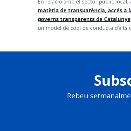
En relació amb el sector públic local,
matèria de transparència, accés a l
governs transparents de Catalunya
un model de codi de conducta d’alts c
Subsc
Rebeu setmanalment