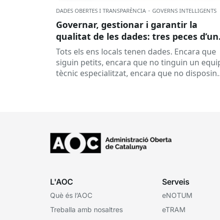
DADES OBERTES I TRANSPARÈNCIA
·
GOVERNS INTEL·LIGENTS
Governar, gestionar i garantir la
qualitat de les dades: tres peces d’un
mateix engranatge?
Tots els ens locals tenen dades. Encara que
siguin petits, encara que no tinguin un equi
tècnic especialitzat, encara que no disposin
d’una oficina de dades...
L'AOC
Serveis
Què és l’AOC
eNOTUM
Treballa amb nosaltres
eTRAM