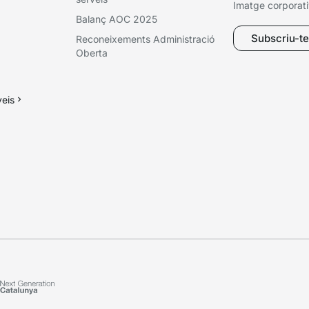
Imatge corporat
Balanç AOC 2025
Subscriu-te 
Reconeixements Administració
Oberta
veis