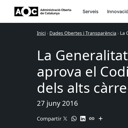
Serveis
Innovaci
Inici
›
Dades Obertes i Transparència
›
La 
La Generalita
aprova el Cod
dels alts càrr
27 juny 2016
Compartir