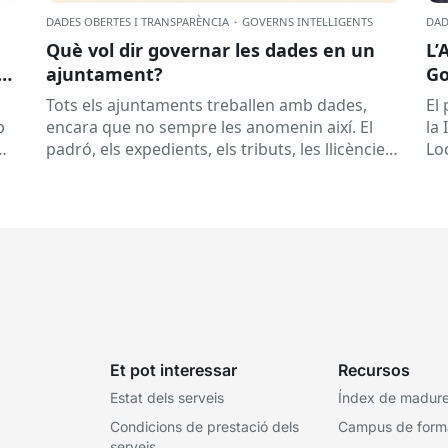
DADES OBERTES I TRANSPARÈNCIA
·
GOVERNS INTEL·LIGENTS
DAD
Què vol dir governar les dades en un
L’
ajuntament?
Go
Sa
Tots els ajuntaments treballen amb dades,
El 
p
encara que no sempre les anomenin així. El
la
padró, els expedients, els tributs, les llicències,
Lo
les subvencions, els contractes, les...
la..
Et pot interessar
Recursos
Estat dels serveis
Índex de madures
Condicions de prestació dels
Campus de form
serveis