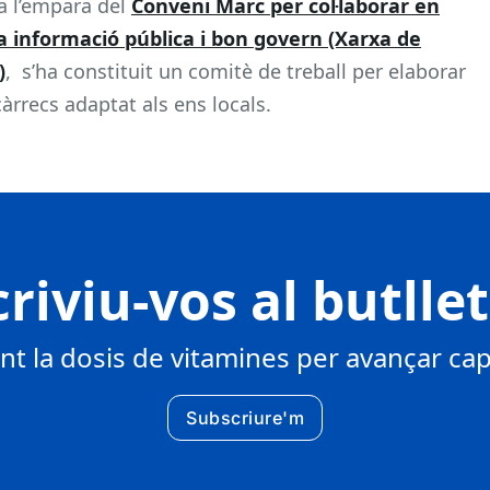
 a l’empara del
Conveni Marc per col·laborar en
a informació pública i bon govern (Xarxa de
)
, s’ha constituit un comitè de treball per elaborar
àrrecs adaptat als ens locals.
riviu-vos al butlle
 la dosis de vitamines per avançar cap 
Subscriure'm