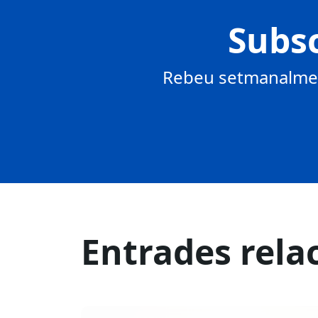
Subsc
Rebeu setmanalment
Entrades rela