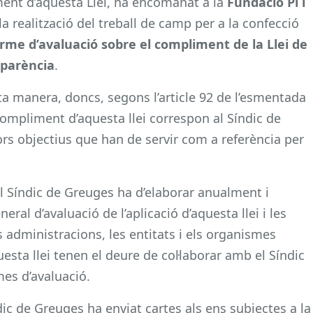
ent d’aquesta Llei, ha encomanat a la
Fundació Pi i
la realització del treball de camp per a la confecció
rme d’avaluació sobre el compliment de la Llei de
sparència
.
a manera, doncs, segons l’article 92 de l’esmentada
compliment d’aquesta llei correspon al Síndic de
ors objectius que han de servir com a referència per
 el Síndic de Greuges ha d’elaborar anualment i
ral d’avaluació de l’aplicació d’aquesta llei i les
es administracions, les entitats i els organismes
esta llei tenen el deure de col·laborar amb el Síndic
mes d’avaluació.
ic de Greuges ha enviat cartes als ens subjectes a la