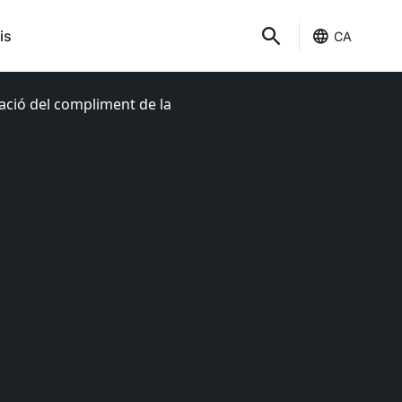
is
CA
uació del compliment de la