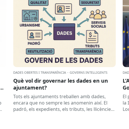
DADES OBERTES I TRANSPARÈNCIA
·
GOVERNS INTEL·LIGENTS
DAD
Què vol dir governar les dades en un
L’
ajuntament?
Go
Sa
Tots els ajuntaments treballen amb dades,
El 
p
encara que no sempre les anomenin així. El
la
padró, els expedients, els tributs, les llicències,
Lo
les subvencions, els contractes, les...
la..