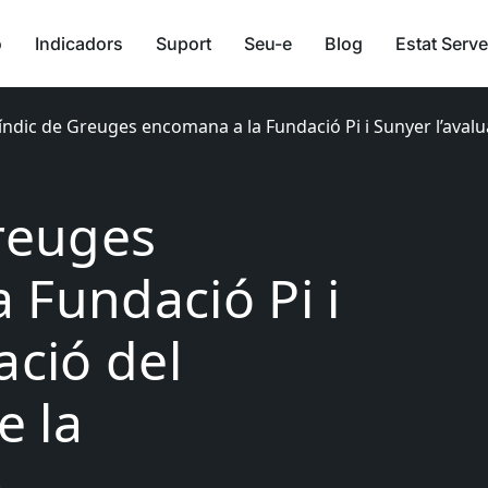
ó
Indicadors
Suport
Seu-e
Blog
Estat Serve
Síndic de Greuges encomana a la Fundació Pi i Sunyer l’aval
Greuges
 Fundació Pi i
ació del
e la
a