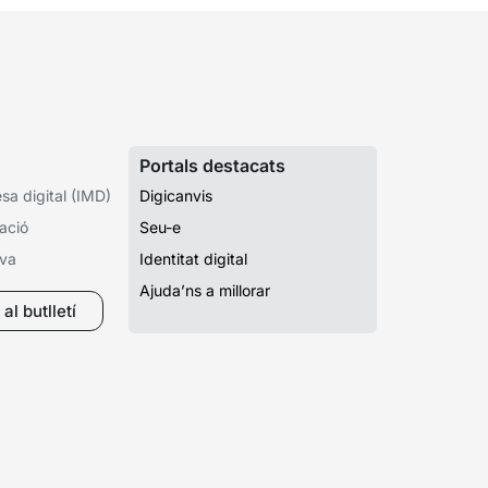
Portals destacats
a digital (IMD)
Digicanvis
ació
Seu-e
iva
Identitat digital
Ajuda’ns a millorar
al butlletí