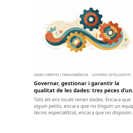
DADES OBERTES I TRANSPARÈNCIA
·
GOVERNS INTEL·LIGENTS
Governar, gestionar i garantir la
qualitat de les dades: tres peces d’un
mateix engranatge?
Tots els ens locals tenen dades. Encara que
siguin petits, encara que no tinguin un equi
tècnic especialitzat, encara que no disposin
d’una oficina de dades...