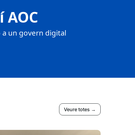
tí AOC
a un govern digital
Veure totes →