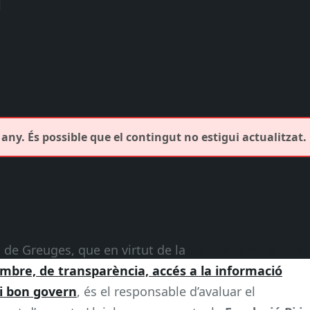
any. És possible que el contingut no estigui actualitzat.
c de Greuges, que en virtut de la
Llei 19/2014, del 29
mbre, de transparència, accés a la informació
 i bon govern
, és el responsable d’avaluar el