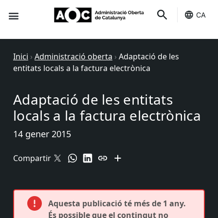
CA
Seu-e
Estat Serveis
Inici
›
Administració oberta
›
Adaptació de les
entitats locals a la factura electrònica
Adaptació de les entitats
locals a la factura electrònica
14 gener 2015
Compartir
Aquesta publicació té més de 1 any.
És possible que el contingut no