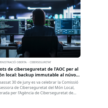
INISTRACIÓ OBERTA
·
CIBERSEGURETAT
lots de ciberseguretat de l’AOC per al
n local: backup immutable al núvol i
tres
 passat 30 de juny es va celebrar la Comissió
sessora de Ciberseguretat del Món Local,
derada per l’Agència de Ciberseguretat de
talunya (ACC). En aquesta sessió...