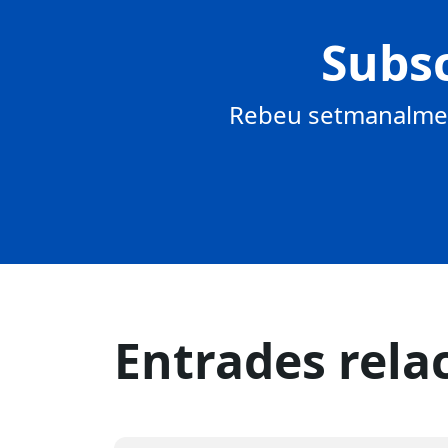
Subsc
Rebeu setmanalment
Entrades rela