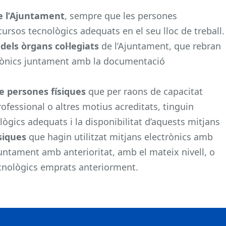
de l’Ajuntament
, sempre que les persones
cursos tecnològics adequats en el seu lloc de treball.
els òrgans col·legiats
de l’Ajuntament, que rebran
trònics juntament amb la documentació
de persones físiques
que per raons de capacitat
ofessional o altres motius acreditats, tinguin
ològics adequats i la disponibilitat d’aquests mitjans
siques
que hagin utilitzat mitjans electrònics amb
ntament amb anterioritat, amb el mateix nivell, o
ecnològics emprats anteriorment.