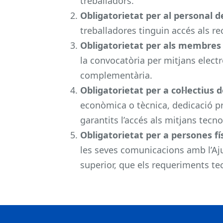
treballadors.
Obligatorietat per al personal 
treballadores tinguin accés als re
Obligatorietat per als membres d
la convocatòria per mitjans elec
complementària.
Obligatorietat per a col·lectius 
econòmica o tècnica, dedicació pr
garantits l’accés als mitjans tecn
Obligatorietat per a persones fí
les seves comunicacions amb l’Aju
superior, que els requeriments t