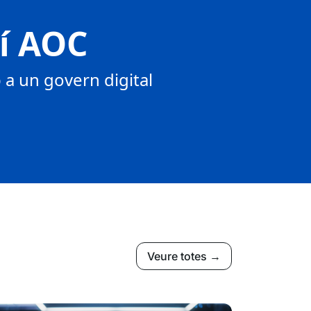
tí AOC
a un govern digital
Veure totes →