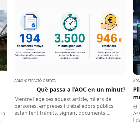
ADMINISTRACIÓ OBERTA
ADM
Què passa a l’AOC en un minut?
Pi
mó
Mentre llegeixes aquest article, milers de
al
persones, empreses i treballadors públics
a
El
estan fent tràmits, signant documents,
 la
As
consultant dades o rebent notificacions
li
electròniques. Tot això passa habitualment...
Ca