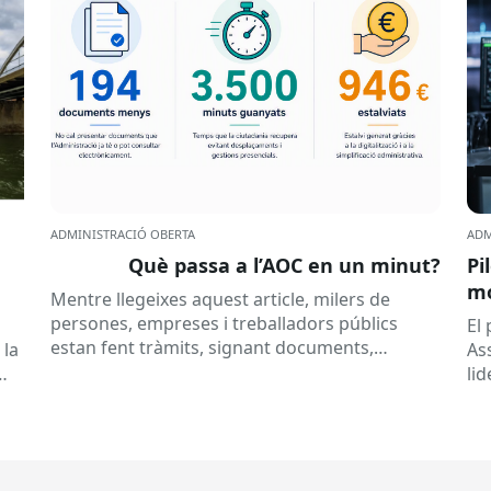
ADMINISTRACIÓ OBERTA
ADM
Què passa a l’AOC en un minut?
Pi
mó
Mentre llegeixes aquest article, milers de
al
persones, empreses i treballadors públics
a
El
estan fent tràmits, signant documents,
 la
As
consultant dades o rebent notificacions
li
electròniques. Tot això passa habitualment...
Ca