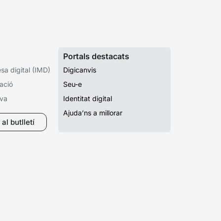
Portals destacats
a digital (IMD)
Digicanvis
ació
Seu-e
iva
Identitat digital
Ajuda’ns a millorar
al butlletí