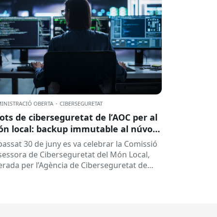
INISTRACIÓ OBERTA
·
CIBERSEGURETAT
lots de ciberseguretat de l’AOC per al
n local: backup immutable al núvol i
tres
 passat 30 de juny es va celebrar la Comissió
sessora de Ciberseguretat del Món Local,
derada per l’Agència de Ciberseguretat de
talunya (ACC). En aquesta sessió...