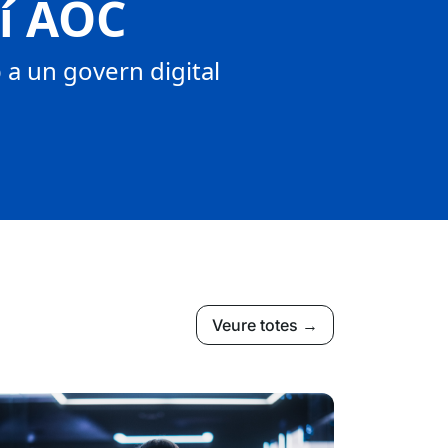
tí AOC
a un govern digital
Veure totes →