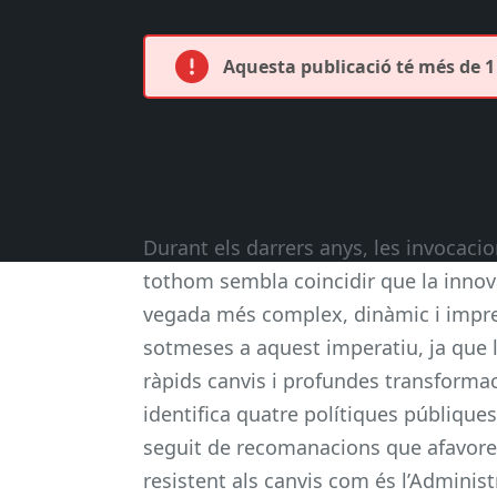
Aquesta publicació té més de 1 
Durant els darrers anys, les invocaci
tothom sembla coincidir que la innova
vegada més complex, dinàmic i impre
sotmeses a aquest imperatiu, ja que l
ràpids canvis i profundes transformac
identifica quatre polítiques públiques
seguit de recomanacions que afavorei
resistent als canvis com és l’Administ