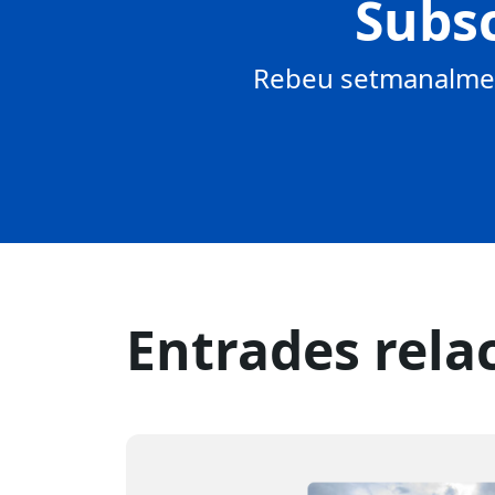
Subsc
Rebeu setmanalment
Entrades rela