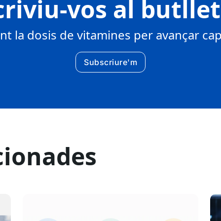
riviu-vos al butlle
 la dosis de vitamines per avançar cap 
Subscriure'm
cionades