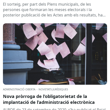
El sorteig, per part dels Plens municipals, de les
persones que formaran les meses electorals i la
posterior publicació de les Actes amb els resultats, ha...
ADMINISTRACIÓ OBERTA
·
NOVETATS JURÍDIQUES
Nova pròrroga de l’obligatorietat de la
implantació de l’administració electrònica
Al BOE de 23 de setembre de 2020, s’ha publicat el Reial