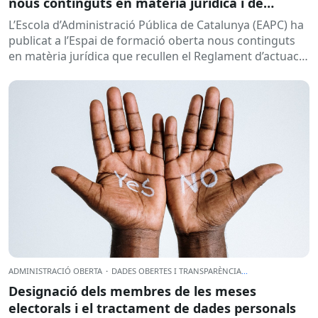
nous continguts en matèria jurídica i de
transparència
L’Escola d’Administració Pública de Catalunya (EAPC) ha
publicat a l’Espai de formació oberta nous continguts
en matèria jurídica que recullen el Reglament d’actuació
i funcionament del sector públic per mitjans...
ADMINISTRACIÓ OBERTA
·
DADES OBERTES I TRANSPARÈNCIA
...
Designació dels membres de les meses
electorals i el tractament de dades personals