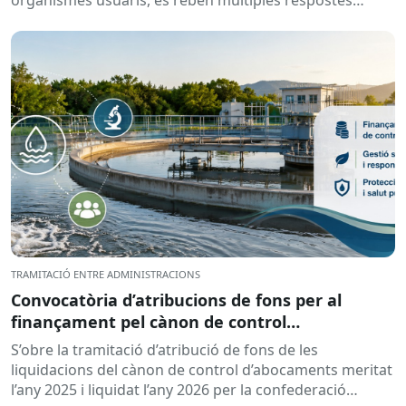
automàtiques indicant que la...
TRAMITACIÓ ENTRE ADMINISTRACIONS
Convocatòria d’atribucions de fons per al
finançament pel cànon de control
d’abocaments meritat l’any 2025 i liquidat l’any
S’obre la tramitació d’atribució de fons de les
2026
liquidacions del cànon de control d’abocaments meritat
l’any 2025 i liquidat l’any 2026 per la confederació