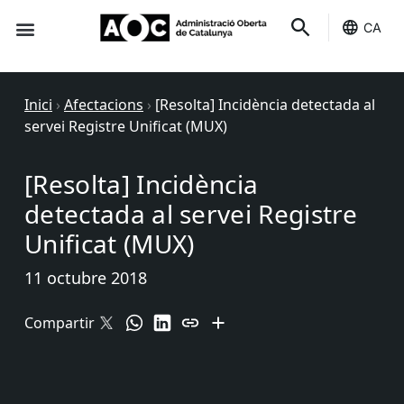
CA
Seu-e
Estat Serveis
Inici
›
Afectacions
›
[Resolta] Incidència detectada al
servei Registre Unificat (MUX)
[Resolta] Incidència
detectada al servei Registre
Unificat (MUX)
11 octubre 2018
Compartir