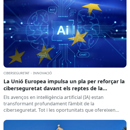
CIBERSEGURETAT
·
INNOVACIÓ
La Unió Europea impulsa un pla per reforçar la
ciberseguretat davant els reptes de la
intel·ligència artificial
Els avenços en intel·ligència artificial (IA) estan
transformant profundament l’àmbit de la
ciberseguretat. Tot i les oportunitats que ofereixen
aquestes tecnologies per prevenir amenaces i reforçar...