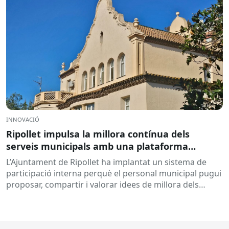
INNOVACIÓ
Ripollet impulsa la millora contínua dels
serveis municipals amb una plataforma
col·laborativa d’idees: DigiCanvis
L’Ajuntament de Ripollet ha implantat un sistema de
participació interna perquè el personal municipal pugui
proposar, compartir i valorar idees de millora dels
processos i serveis...