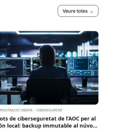
Veure totes →
INISTRACIÓ OBERTA
·
CIBERSEGURETAT
lots de ciberseguretat de l’AOC per al
n local: backup immutable al núvol i