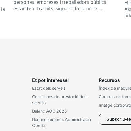
al
persones, empreses i treballadors públics
a
El
estan fent tràmits, signant documents,
 la
As
consultant dades o rebent notificacions
li
electròniques. Tot això passa habitualment...
Ca
Et pot interessar
Recursos
Estat dels serveis
Índex de madures
Condicions de prestació dels
Campus de form
serveis
Imatge corporat
Balanç AOC 2025
Subscriu-te 
Reconeixements Administració
Oberta