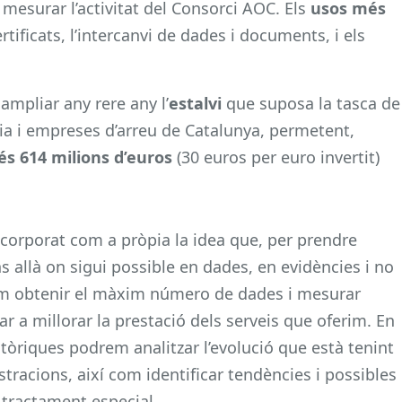
 mesurar l’activitat del Consorci AOC. Els
usos més
rtificats, l’intercanvi de dades i documents, i els
ampliar any rere any l’
estalvi
que suposa la tasca de
ia i empreses d’arreu de Catalunya, permetent,
s 614 milions d’euros
(30 euros per euro invertit)
ncorporat com a pròpia la idea que, per prendre
s allà on sigui possible en dades, en evidències i no
tem obtenir el màxim número de dades i mesurar
 a millorar la prestació dels serveis que oferim. En
òriques podrem analitzar l’evolució que està tenint
istracions, així com identificar tendències i possibles
 tractament especial.