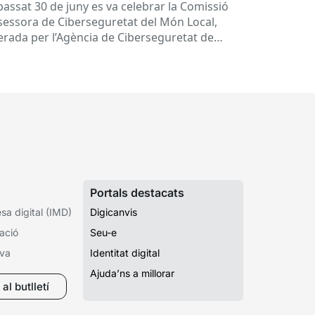
tres
 passat 30 de juny es va celebrar la Comissió
sessora de Ciberseguretat del Món Local,
derada per l’Agència de Ciberseguretat de
talunya (ACC). En aquesta sessió...
Portals destacats
a digital (IMD)
Digicanvis
ació
Seu-e
iva
Identitat digital
Ajuda’ns a millorar
al butlletí