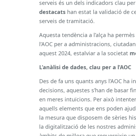
serveis és un dels indicadors clau per
destacats
han estat la validació de ce
serveis de tramitació.
Aquesta tendència a l’alça ha permès 
l’AOC per a administracions, ciutadan
aquest 2024, estalviar a la societat
mé
L’anàlisi de dades, clau per a l’AOC
Des de fa uns quants anys l’AOC ha i
decisions, aquestes s’han de basar fin
en meres intuïcions. Per això inten
aquells elements que ens poden ajudar
la mesura que disposem de sèries hist
la digitalització de les nostres admin
àmbits de millora que requereixin un