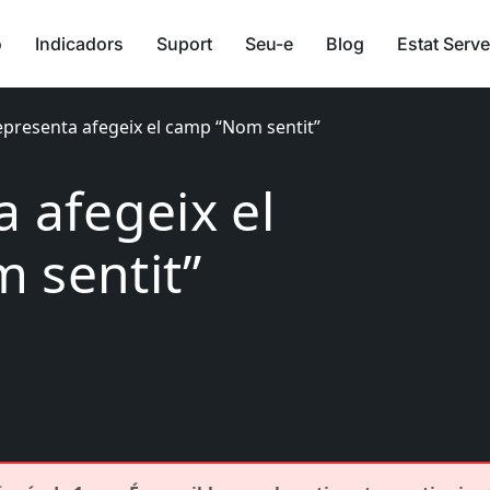
ó
Indicadors
Suport
Seu-e
Blog
Estat Serve
epresenta afegeix el camp “Nom sentit”
 afegeix el
 sentit”