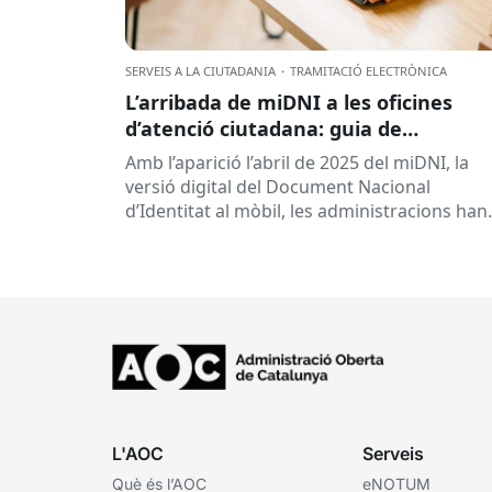
SERVEIS A LA CIUTADANIA
·
TRAMITACIÓ ELECTRÒNICA
L’arribada de miDNI a les oficines
d’atenció ciutadana: guia de
bona pràctica
Amb l’aparició l’abril de 2025 del miDNI, la
versió digital del Document Nacional
d’Identitat al mòbil, les administracions han
hagut d’adaptar les seves Oficines d’Atenció
Ciutadana per garantir una tramitació...
L'AOC
Serveis
Què és l’AOC
eNOTUM