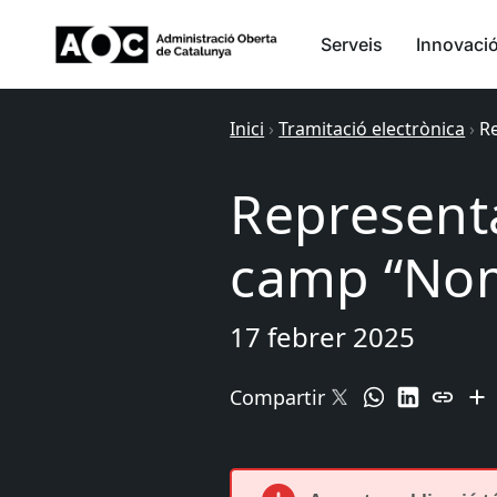
Serveis
Innovaci
Inici
›
Tramitació electrònica
›
R
Representa
camp “Nom
17 febrer 2025
Compartir