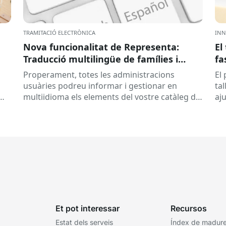
TRAMITACIÓ ELECTRÒNICA
INN
Nova funcionalitat de Representa:
El
Traducció multilingüe de famílies i
fa
tràmits
Properament, totes les administracions
El
usuàries podreu informar i gestionar en
tal
multiidioma els elements del vostre catàleg de
aj
tràmits. Concretament, s’habilitarà la
con
possibilitat d’afegir la traducció del...
Et pot interessar
Recursos
Estat dels serveis
Índex de madures