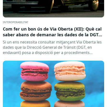
INTEROPERABILITAT
Com fer un bon ús de Via Oberta (XII): Què cal
saber abans de demanar les dades de la DGT
per a procediments sancionadors
Si un ens necessita consultar mitjançant Via Oberta les
dades que la Direcció General de Trànsit (DGT, en
endavant) posa a disposició per a procediments
sancionadors,...