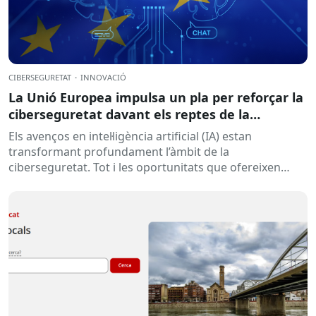
CIBERSEGURETAT
·
INNOVACIÓ
La Unió Europea impulsa un pla per reforçar la
ciberseguretat davant els reptes de la
intel·ligència artificial
Els avenços en intel·ligència artificial (IA) estan
transformant profundament l’àmbit de la
ciberseguretat. Tot i les oportunitats que ofereixen
aquestes tecnologies per prevenir amenaces i reforçar...