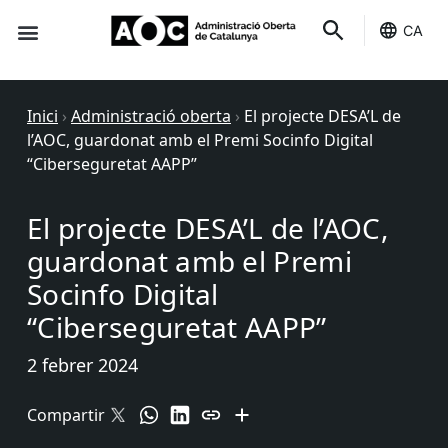
CA
Seu-e
Estat Serveis
Inici
›
Administració oberta
›
El projecte DESA’L de
l’AOC, guardonat amb el Premi Socinfo Digital
“Ciberseguretat AAPP”
El projecte DESA’L de l’AOC,
guardonat amb el Premi
Socinfo Digital
“Ciberseguretat AAPP”
2 febrer 2024
Compartir