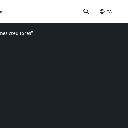
is
CA
nes creditores”