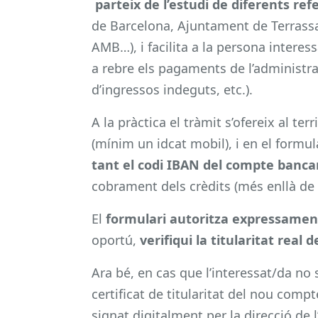
parteix de l’estudi de diferents refe
de Barcelona, Ajuntament de Terrass
AMB…), i facilita a la persona inter
a rebre els pagaments de l’administra
d’ingressos indeguts, etc.).
A la pràctica el tràmit s’ofereix al ter
(mínim un idcat mobil), i en el formul
tant el codi IBAN del compte banca
cobrament dels crèdits (més enllà de 
El
formulari autoritza expressament
oportú,
verifiqui la titularitat real
Ara bé, en cas que l’interessat/da no s
certificat de titularitat del nou comp
signat digitalment per la direcció de l