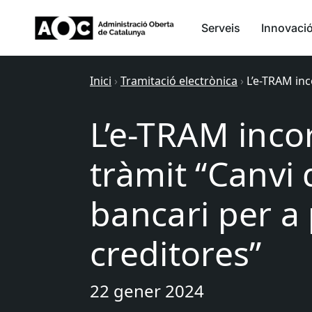
Serveis
Innovaci
Inici
›
Tramitació electrònica
›
L’e-TRAM inc
L’e-TRAM inco
tràmit “Canvi
bancari per a
creditores”
22 gener 2024