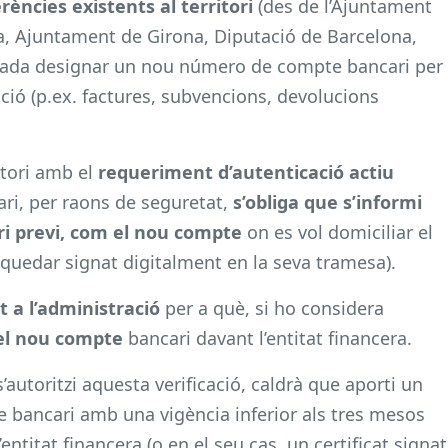
rències existents al territori
(des de l’Ajuntament
a, Ajuntament de Girona, Diputació de Barcelona,
essada designar un nou número de compte bancari per
ció (p.ex. factures, subvencions, devolucions
ritori amb el
requeriment d’autenticació actiu
ari, per raons de seguretat,
s’obliga que s’informi
ri previ, com el nou compte
on es vol domiciliar el
quedar signat digitalment en la seva tramesa).
 a l’administració
per a què, si ho considera
 del nou compte
bancari davant l’entitat financera.
’autoritzi aquesta verificació, caldrà que aporti un
te bancari amb una vigència inferior als tres mesos
’entitat financera (o en el seu cas, un certificat signat