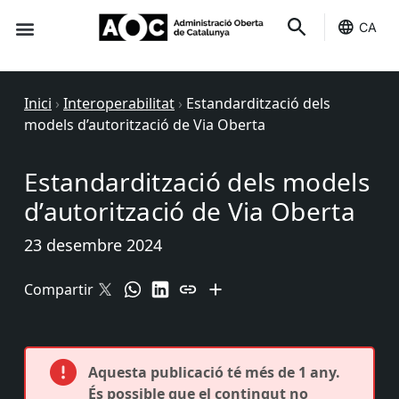
CA
Seu-e
Estat Serveis
Inici
›
Interoperabilitat
›
Estandardització dels
models d’autorització de Via Oberta
Estandardització dels models
d’autorització de Via Oberta
23 desembre 2024
Compartir
Aquesta publicació té més de 1 any.
És possible que el contingut no