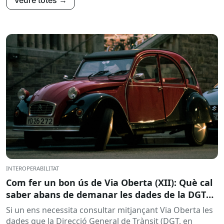
Veure totes →
INTEROPERABILITAT
Com fer un bon ús de Via Oberta (XII): Què cal
saber abans de demanar les dades de la DGT
per a procediments sancionadors
Si un ens necessita consultar mitjançant Via Oberta les
dades que la Direcció General de Trànsit (DGT, en