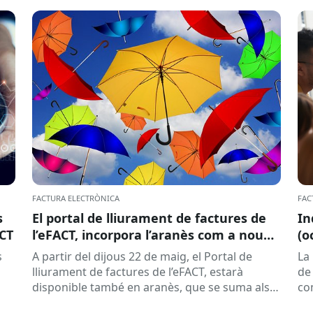
FACTURA ELECTRÒNICA
FAC
s
El portal de lliurament de factures de
In
ACT
l’eFACT, incorpora l’aranès com a nou
(o
idioma
s
A partir del dijous 22 de maig, el Portal de
La
lliurament de factures de l’eFACT, estarà
de 
disponible també en aranès, que se suma als
co
idiomes ja...
pr