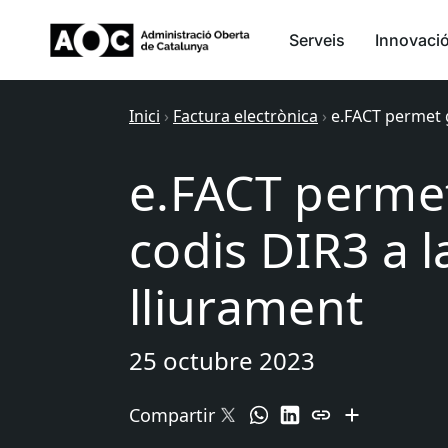
Serveis
Innovaci
Inici
›
Factura electrònica
›
e.FACT permet g
e.FACT permet
codis DIR3 a l
lliurament
25 octubre 2023
Compartir