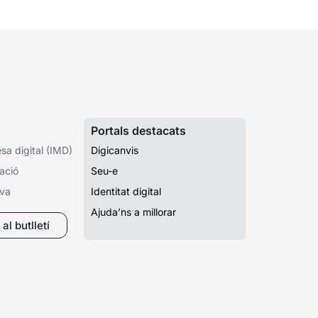
Portals destacats
a digital (IMD)
Digicanvis
ació
Seu-e
iva
Identitat digital
Ajuda’ns a millorar
al butlletí