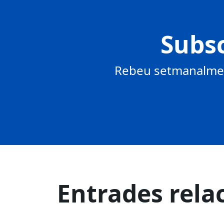
Subsc
Rebeu setmanalment
Entrades rela