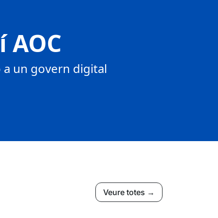
tí AOC
a un govern digital
Veure totes →