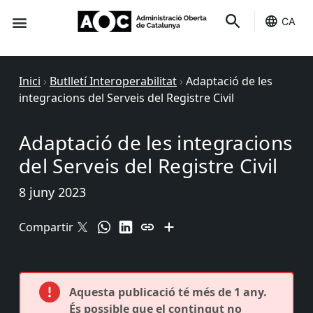
CA
Seu-e
Estat Serveis
Inici
›
Butlletí Interoperabilitat
›
Adaptació de les
integracions del Serveis del Registre Civil
Adaptació de les integracions
del Serveis del Registre Civil
8 juny 2023
Compartir
Aquesta publicació té més de 1 any.
És possible que el contingut no