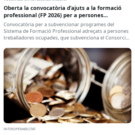
Oberta la convocatòria d’ajuts a la formació
professional (FP 2026) per a persones
treballadores ocupades
Convocatòria per a subvencionar programes del
Sistema de Formació Professional adreçats a persones
treballadores ocupades, que subvenciona el Consorci
per a la Formació Contínua de Catalunya...
INTEROPERABILITAT