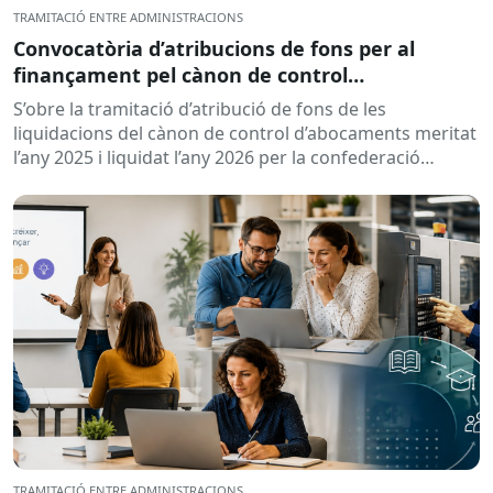
TRAMITACIÓ ENTRE ADMINISTRACIONS
Convocatòria d’atribucions de fons per al
finançament pel cànon de control
d’abocaments meritat l’any 2025 i liquidat l’any
S’obre la tramitació d’atribució de fons de les
2026
liquidacions del cànon de control d’abocaments meritat
l’any 2025 i liquidat l’any 2026 per la confederació
hidrogràfica corresponent,...
TRAMITACIÓ ENTRE ADMINISTRACIONS