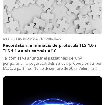
IDENTITAT I SIGNATURA DIGITAL
·
INTEGRACIÓ
Recordatori: eliminació de protocols TLS 1.0 i
TLS 1.1 en els serveis AOC
Tal com es va anunciar el passat mes de juny,
per garantir la seguretat dels serveis proporcionats per
l’AOC, a partir del 10 de desembre de 2025 s’eliminaran
els protocols TLS...