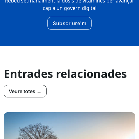
Rebeu setmanalment la dosis de vitamines per avançar
cap a un govern digital
Subscriure'm
Entrades relacionades
Veure totes →