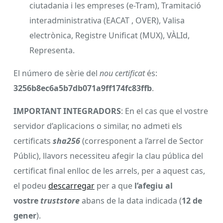
ciutadania i les empreses (e-Tram), Tramitació
interadministrativa (EACAT , OVER), Valisa
electrònica, Registre Unificat (MUX), VÀLId,
Representa.
El número de sèrie del
nou certificat
és:
3256b8ec6a5b7db071a9ff174fc83ffb
.
IMPORTANT INTEGRADORS
: En el cas que el vostre
servidor d’aplicacions o similar, no admeti els
certificats
sha256
(corresponent a l’arrel de Sector
Públic), llavors necessiteu afegir la clau pública del
certificat final enlloc de les arrels, per a aquest cas,
el podeu
descarregar
per a que
l’afegiu al
vostre
truststore
abans de la data indicada (
12 de
gener
).