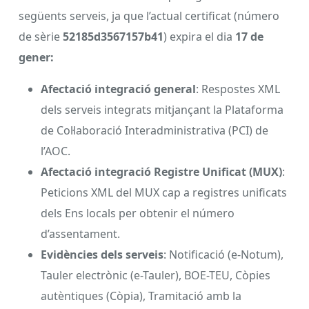
següents serveis, ja que l’actual certificat (número
de sèrie
52185d3567157b41
) expira el dia
17 de
gener:
Afectació integració general
: Respostes XML
dels serveis integrats mitjançant la Plataforma
de Col·laboració Interadministrativa (PCI) de
l’AOC.
Afectació integració Registre Unificat (MUX)
:
Peticions XML del MUX cap a registres unificats
dels Ens locals per obtenir el número
d’assentament.
Evidències dels serveis
: Notificació (e-Notum),
Tauler electrònic (e-Tauler), BOE-TEU, Còpies
autèntiques (Còpia), Tramitació amb la