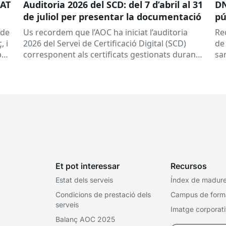
CAT
Auditoria 2026 del SCD: del 7 d’abril al 31
DN
de juliol per presentar la documentació
pú
a 
(de
Us recordem que l’AOC ha iniciat l’auditoria
Re
, i
2026 del Servei de Certificació Digital (SCD)
de
per
corresponent als certificats gestionats durant
sa
l’any 2025.
Dates clau
A qui...
de
tor
Et pot interessar
Recursos
Estat dels serveis
Índex de madures
Condicions de prestació dels
Campus de form
serveis
Imatge corporat
Balanç AOC 2025