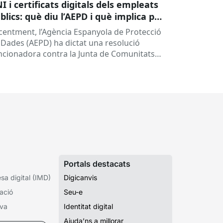
I i certificats digitals dels empleats
blics: què diu l’AEPD i què implica per
les administracions?
centment, l’Agència Espanyola de Protecció
 Dades (AEPD) ha dictat una resolució
ncionadora contra la Junta de Comunitats
 Castella-la Manxa (exp. EXP202406805) que
na a posar el...
Portals destacats
a digital (IMD)
Digicanvis
ació
Seu-e
iva
Identitat digital
Ajuda’ns a millorar