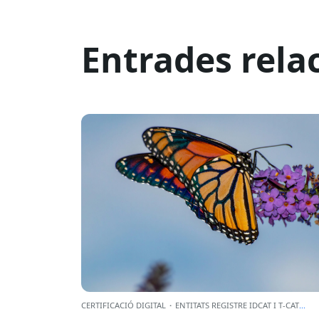
Entrades rela
CERTIFICACIÓ DIGITAL
·
ENTITATS REGISTRE IDCAT I T-CAT
...