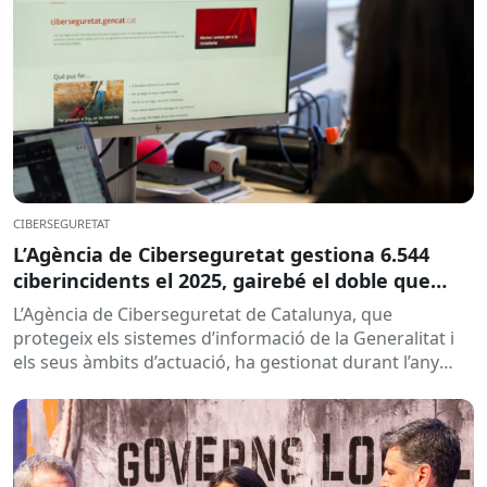
CIBERSEGURETAT
L’Agència de Ciberseguretat gestiona 6.544
ciberincidents el 2025, gairebé el doble que
l’any anterior
L’Agència de Ciberseguretat de Catalunya, que
protegeix els sistemes d’informació de la Generalitat i
els seus àmbits d’actuació, ha gestionat durant l’any
2025 un total de...