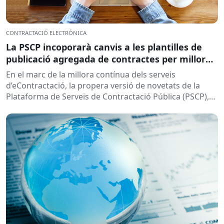
CONTRACTACIÓ ELECTRÒNICA
La PSCP incoporarà canvis a les plantilles de
publicació agregada de contractes per millorar
la integració amb el RPC
En el marc de la millora contínua dels serveis
d’eContractació, la propera versió de novetats de la
Plataforma de Serveis de Contractació Pública (PSCP),
prevista per...