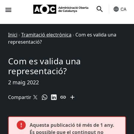
CA
Seu-e
Estat Serveis
Inici
›
Tramitació electrònica
›
Com es valida una
representació?
Com es valida una
representació?
2 maig 2022
Compartir
Aquesta publicació té més de 1 any.
És possible que el contingut no