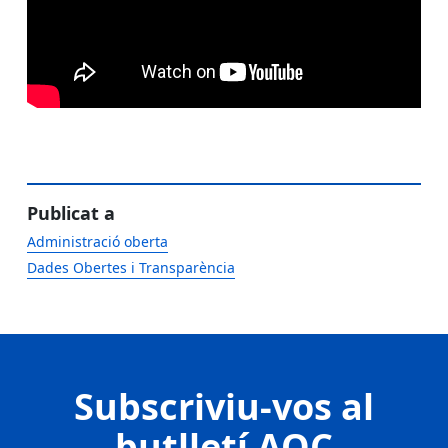
Publicat a
Administració oberta
Dades Obertes i Transparència
Subscriviu-vos al
butlletí AOC