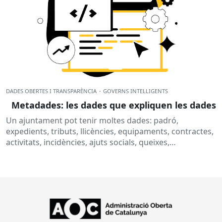
DADES OBERTES I TRANSPARÈNCIA
·
GOVERNS INTEL·LIGENTS
Metadades: les dades que expliquen les dades
Un ajuntament pot tenir moltes dades: padró,
expedients, tributs, llicències, equipaments, contractes,
activitats, incidències, ajuts socials, queixes,
subvencions o informació pressupostària. Però, per
què no n’hi...