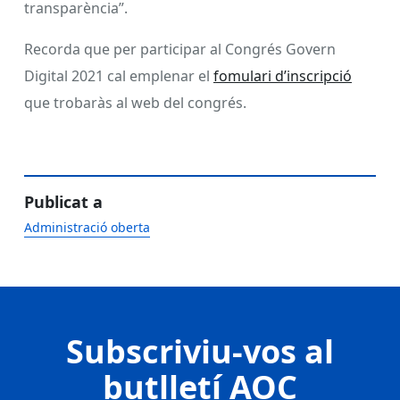
transparència”.
Recorda que per participar al Congrés Govern
Digital 2021 cal emplenar el
fomulari d’inscripció
que trobaràs al web del congrés.
Publicat a
Administració oberta
Subscriviu-vos al
butlletí AOC