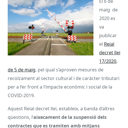
El 6 de
maig de
2020 es
va
publicar
el
Reial
decret llei
17/2020,
de 5 de maig
, pel qual s’aproven mesures de
recolzament al sector cultural i de caràcter tributari
per a fer front a l’impacte econòmic i social de la
COVID-2019.
Aquest Reial decret llei, estableix, a banda d’altres
qüestions, l’
aixecament de la suspensió dels
contractes que es tramiten amb mitjans