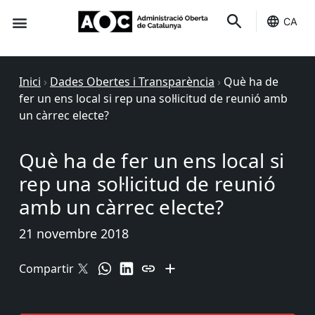
CA
Seu-e
Estat Serveis
Inici
›
Dades Obertes i Transparència
›
Què ha de
fer un ens local si rep una sol·licitud de reunió amb
un càrrec electe?
Què ha de fer un ens local si
rep una sol·licitud de reunió
amb un càrrec electe?
21 novembre 2018
Compartir