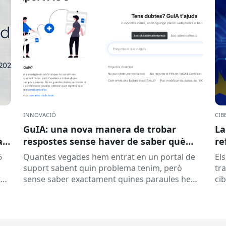
INNOVACIÓ
CIB
GuIA: una nova manera de trobar
La
a
respostes sense haver de saber què
re
buscar
re
6
Quantes vegades hem entrat en un portal de
Els
suport sabent quin problema tenim, però
tr
tat
sense saber exactament quines paraules hem
ci
e
d’escriure al cercador? Aquesta és una...
of
ame