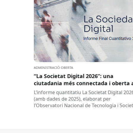
ADMINISTRACIÓ OBERTA
“La Societat Digital 2026”: una
ciutadania més connectada i oberta 
la intel·ligència artificial
L’informe quantitatiu La Societat Digital 202
(amb dades de 2025), elaborat per
l’Observatori Nacional de Tecnologia i Socie
(ONTSI), ofereix una radiografia de l’estat d
la...