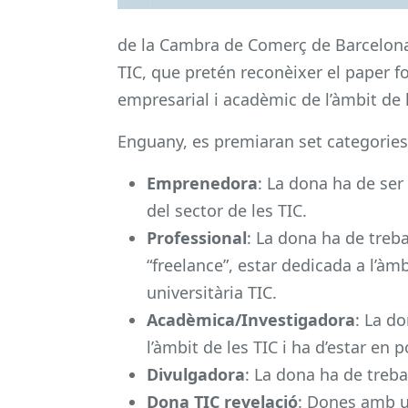
de la Cambra de Comerç de Barcelona
TIC, que pretén reconèixer el paper 
empresarial i acadèmic de l’àmbit de l
Enguany, es premiaran set categories
Emprenedora
: La dona ha de se
del sector de les TIC.
Professional
: La dona ha de treb
“freelance”, estar dedicada a l’àmb
universitària TIC.
Acadèmica/Investigadora
: La do
l’àmbit de les TIC i ha d’estar en p
Divulgadora
: La dona ha de treba
Dona TIC revelació
: Dones amb un