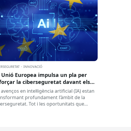
ERSEGURETAT
·
INNOVACIÓ
 Unió Europea impulsa un pla per
forçar la ciberseguretat davant els
ptes de la intel·ligència artificial
 avenços en intel·ligència artificial (IA) estan
ansformant profundament l’àmbit de la
berseguretat. Tot i les oportunitats que
ereixen aquestes tecnologies per prevenir
naces i reforçar...