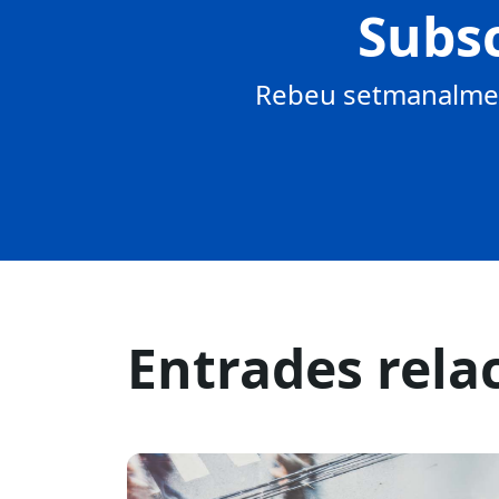
Subsc
Rebeu setmanalment
Entrades rela