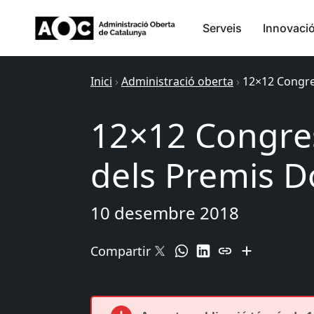
Serveis
Innovaci
Inici
›
Administració oberta
›
12×12 Congre
12×12 Congres
dels Premis D
10 desembre 2018
Compartir