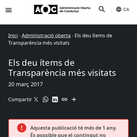
CA
Seu-e
Estat Serveis
Inici
›
Administració oberta
›
Els deu ítems de
Transparència més visitats
Els deu ítems de
Transparència més visitats
20 març 2017
Compartir
Aquesta publicació té més de 1 any.
És possible que el contingut no