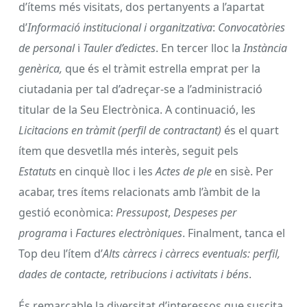
d’ítems més visitats, dos pertanyents a l’apartat
d’
Informació institucional i organitzativa
:
Convocatòries
de personal
i
Tauler d’edictes
. En tercer lloc la
Instància
genèrica,
que és el tràmit estrella emprat per la
ciutadania per tal d’adreçar-se a l’administració
titular de la Seu Electrònica. A continuació, les
Licitacions en tràmit (perfil de contractant)
és el quart
ítem que desvetlla més interès, seguit pels
Estatuts
en cinquè lloc i les
Actes de ple
en sisè. Per
acabar, tres ítems relacionats amb l’àmbit de la
gestió econòmica:
Pressupost
,
Despeses per
programa
i
Factures electròniques
. Finalment, tanca el
Top deu l’ítem d’
Alts càrrecs i càrrecs eventuals: perfil,
dades de contacte, retribucions i activitats i béns
.
És remarcable la diversitat d’interessos que suscita