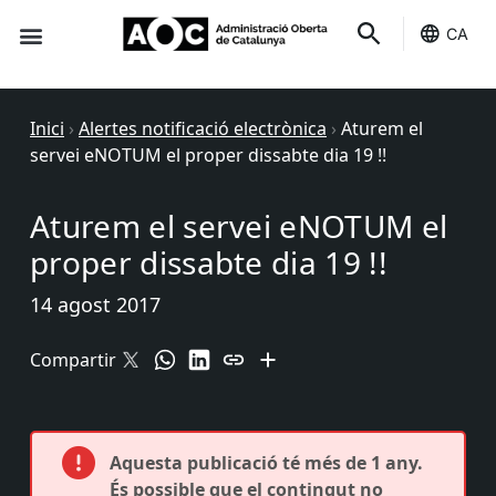
CA
Seu-e
Estat Serveis
Inici
›
Alertes notificació electrònica
›
Aturem el
servei eNOTUM el proper dissabte dia 19 !!
Aturem el servei eNOTUM el
proper dissabte dia 19 !!
14 agost 2017
Compartir
Aquesta publicació té més de 1 any.
És possible que el contingut no