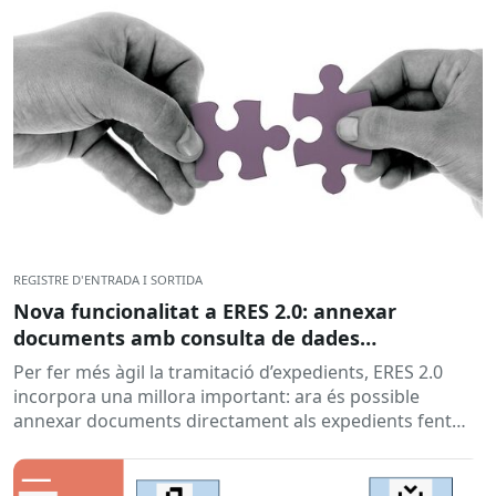
REGISTRE D'ENTRADA I SORTIDA
Nova funcionalitat a ERES 2.0: annexar
documents amb consulta de dades
d’interoperabilitat
Per fer més àgil la tramitació d’expedients, ERES 2.0
incorpora una millora important: ara és possible
annexar documents directament als expedients fent
consultes a Via Oberta...