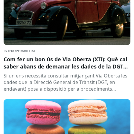
INTEROPERABILITAT
Com fer un bon ús de Via Oberta (XII): Què cal
saber abans de demanar les dades de la DGT
per a procediments sancionadors
Si un ens necessita consultar mitjançant Via Oberta les
dades que la Direcció General de Trànsit (DGT, en
endavant) posa a disposició per a procediments
sancionadors,...