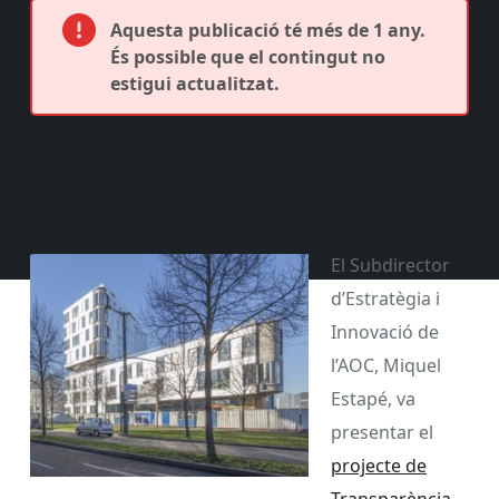
Aquesta publicació té més de 1 any.
És possible que el contingut no
estigui actualitzat.
El Subdirector
d’Estratègia i
Innovació de
l’AOC, Miquel
Estapé, va
presentar el
projecte de
Transparència