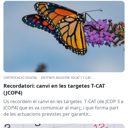
CERTIFICACIÓ DIGITAL
·
ENTITATS REGISTRE IDCAT I T-CAT
...
Recordatori: canvi en les targetes T‑CAT
(JCOP4)
Us recordem el canvi en les targetes T‑CAT (de JCOP 3 a
JCOP4) que es va comunicar al març, i que forma part
de les actuacions previstes per garantir...