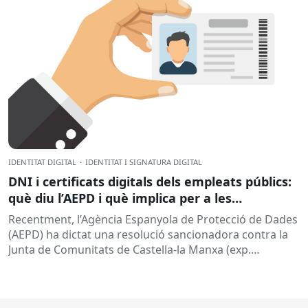
IDENTITAT DIGITAL
·
IDENTITAT I SIGNATURA DIGITAL
DNI i certificats digitals dels empleats públics:
què diu l’AEPD i què implica per a les
administracions?
Recentment, l’Agència Espanyola de Protecció de Dades
(AEPD) ha dictat una resolució sancionadora contra la
Junta de Comunitats de Castella-la Manxa (exp.
EXP202406805) que torna a posar el...