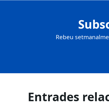
Subsc
Rebeu setmanalment
Entrades rela