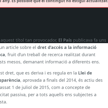
 any. És possible que el contingut no estigui actualitzat
aquest títol tan provocador,
El País
publicava fa uns
un article sobre el
dret d’accés a la informació
ica
, fruit d’un treball de recerca realitzat durant
sts mesos, demanant informació a diferents ens.
t dret, que es deriva i es regula en la
Llei de
sparència
, aprovada a finals del 2014, és actiu des
assat 1 de juliol de 2015, com a concepte de
citat passiva, per a tots aquells ens subjectes a
sta.