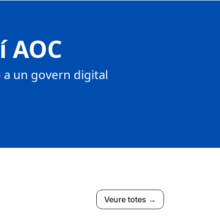
tí AOC
a un govern digital
Veure totes →