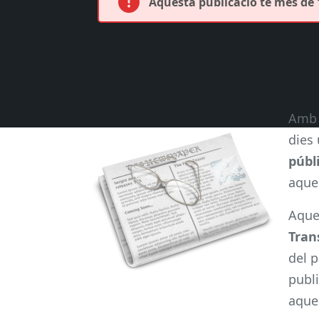
Aquesta publicació té més de 1
Amb 
dies 
públ
aque
Aques
Tran
del p
publi
aque