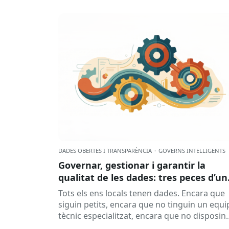
DADES OBERTES I TRANSPARÈNCIA
·
GOVERNS INTEL·LIGENTS
Governar, gestionar i garantir la
qualitat de les dades: tres peces d’un
mateix engranatge?
Tots els ens locals tenen dades. Encara que
siguin petits, encara que no tinguin un equi
tècnic especialitzat, encara que no disposin
d’una oficina de dades...