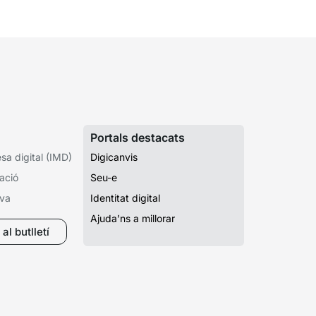
Portals destacats
a digital (IMD)
Digicanvis
ació
Seu-e
iva
Identitat digital
Ajuda’ns a millorar
al butlletí