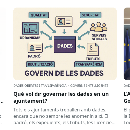
DADES OBERTES I TRANSPARÈNCIA
·
GOVERNS INTEL·LIGENTS
DAD
Què vol dir governar les dades en un
L’
ajuntament?
Go
Sa
Tots els ajuntaments treballen amb dades,
El 
p
encara que no sempre les anomenin així. El
la
padró, els expedients, els tributs, les llicències,
Lo
les subvencions, els contractes, les...
la..