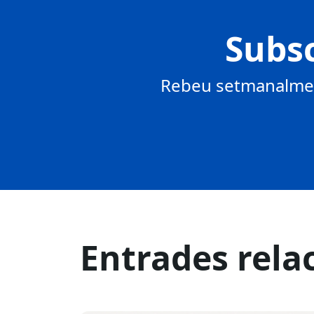
Subsc
Rebeu setmanalment
Entrades rela