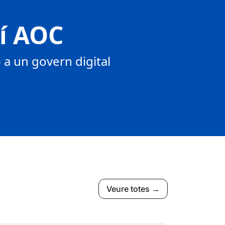
tí AOC
a un govern digital
Veure totes →