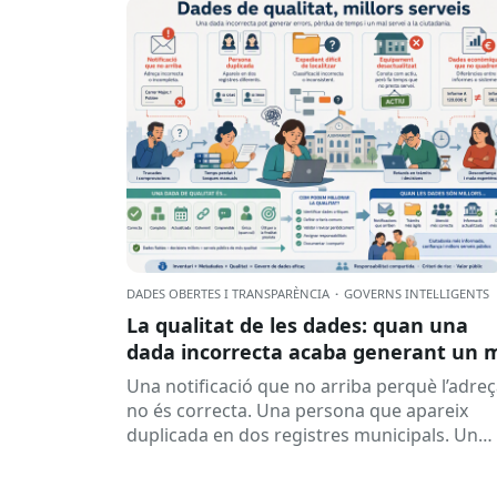
DADES OBERTES I TRANSPARÈNCIA
·
GOVERNS INTEL·LIGENTS
La qualitat de les dades: quan una
dada incorrecta acaba generant un 
servei
Una notificació que no arriba perquè l’adre
no és correcta. Una persona que apareix
duplicada en dos registres municipals. Un
expedient que costa de localitzar perquè...