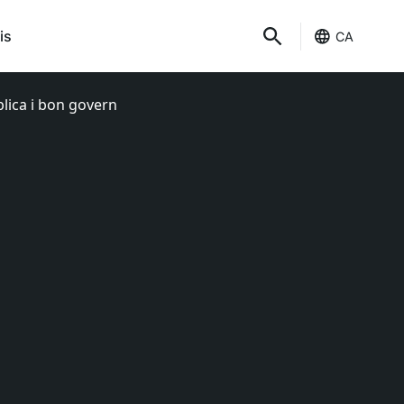
is
CA
blica i bon govern