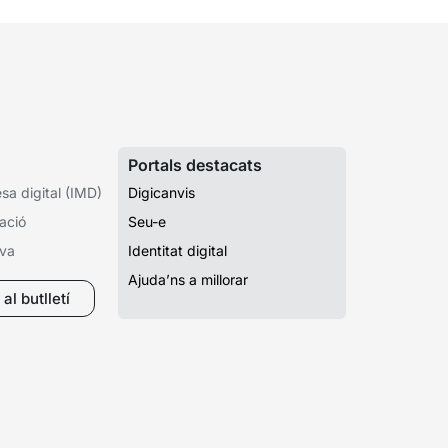
Portals destacats
a digital (IMD)
Digicanvis
ació
Seu-e
iva
Identitat digital
Ajuda’ns a millorar
al butlletí