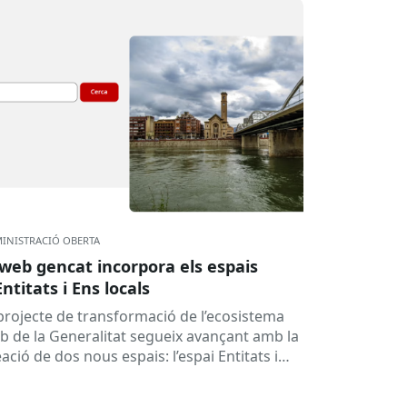
INISTRACIÓ OBERTA
 web gencat incorpora els espais
Entitats i Ens locals
 projecte de transformació de l’ecosistema
b de la Generalitat segueix avançant amb la
ació de dos nous espais: l’espai Entitats i
spai Ens locals. Així...