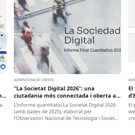
ADMINISTRACIÓ OBERTA
ADM
“La Societat Digital 2026”: una
El
mal
ciutadania més connectada i oberta a
d’
la intel·ligència artificial
ça
L’informe quantitatiu La Societat Digital 2026
El
(amb dades de 2025), elaborat per
we
l’Observatori Nacional de Tecnologia i Societat
cre
(ONTSI), ofereix una radiografia de l’estat de
l’e
la...