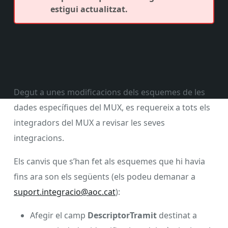
estigui actualitzat.
Degut a unes modificacions dels esquemes de les
dades específiques del MUX, es requereix a tots els
integradors del MUX a revisar les seves
integracions.
Els canvis que s’han fet als esquemes que hi havia
fins ara son els següents (els podeu demanar a
suport.integracio@aoc.cat
):
Afegir el camp
DescriptorTramit
destinat a