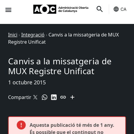
CA
Seu-e
Estat Serveis
Inici
›
Integració
›
Canvis a la missatgeria de MUX
Registre Unificat
Canvis a la missatgeria de
MUX Registre Unificat
1 octubre 2015
Compartir
Aquesta publicació té més de 1 any.
És possible que el contingut no