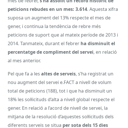
mes de febrer,
s’ha assolit un rècord històric de
peticions rebudes en un mes:
3.614
. Aquesta xifra
suposa un augment del 13% respecte el mes de
gener, i continua la tendència de rebre més
peticions de suport que al mateix període de 2013 i
2014. Tanmateix, durant el febrer
ha disminuït el
percentatge de compliment del servei
, en relació
al mes anterior.
Pel que fa a les
altes de serveis
, s’ha registrat un
nou augment del servei e.FACT a nivell de volum
total de peticions (188), tot i que ha disminuït un
18% les sol·licituds d’alta a nivell global respecte el
gener. En relació a l’acord de nivell de servei, la
mitjana de la resolució d’aquestes sol·licituds dels
diferents serveis se situa
per sota dels 15 dies