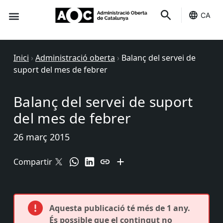
CA
Seu-e
Estat Serveis
Inici
›
Administració oberta
›
Balanç del servei de
suport del mes de febrer
Balanç del servei de suport
del mes de febrer
26 març 2015
Compartir
Aquesta publicació té més de 1 any.
És possible que el contingut no