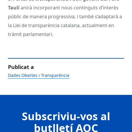
Taulí
anirà incorporant nous continguts d’interès
públic de manera progressiva, i també s’adaptarà a
la Llei de transparència catalana, actualment en
tràmit parlamentari.
Publicat a
Dades Obertes i Transparència
Subscriviu-vos al
butlletí AOC