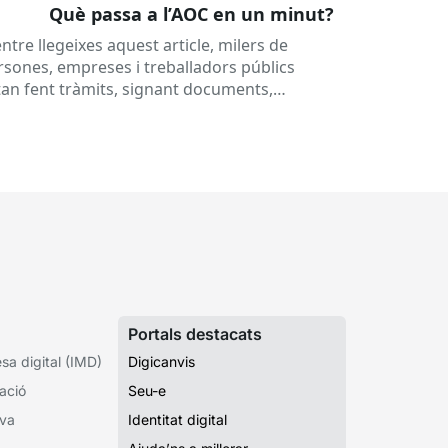
Què passa a l’AOC en un minut?
ntre llegeixes aquest article, milers de
rsones, empreses i treballadors públics
tan fent tràmits, signant documents,
nsultant dades o rebent notificacions
ectròniques. Tot això passa habitualment...
Portals destacats
a digital (IMD)
Digicanvis
ació
Seu-e
iva
Identitat digital