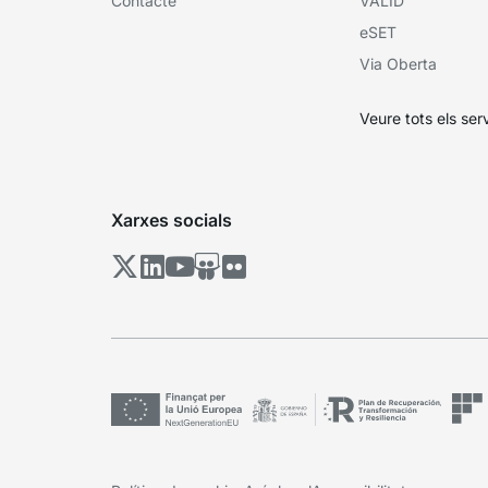
Contacte
VÀLID
eSET
Via Oberta
Veure tots els ser
Xarxes socials