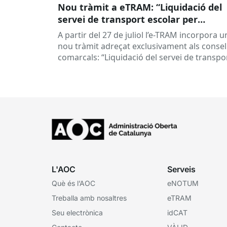
Nou tràmit a eTRAM: “Liquidació del
servei de transport escolar per
empreses concessionàries”
A partir del 27 de juliol l’e-TRAM incorpora u
nou tràmit adreçat exclusivament als consel
comarcals: “Liquidació del servei de transpo
escolar per empreses concessionàries”.
Aquest...
L'AOC
Serveis
Què és l’AOC
eNOTUM
Treballa amb nosaltres
eTRAM
Seu electrònica
idCAT