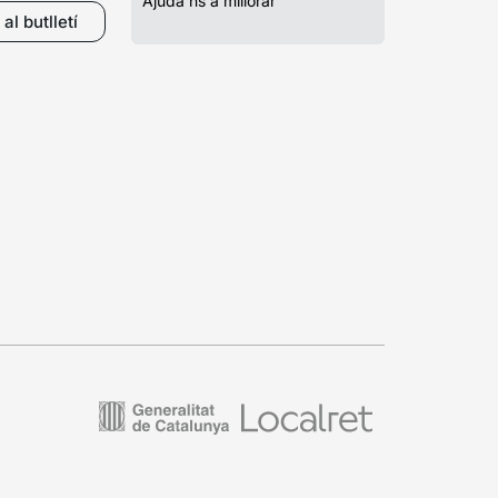
Ajuda’ns a millorar
al butlletí