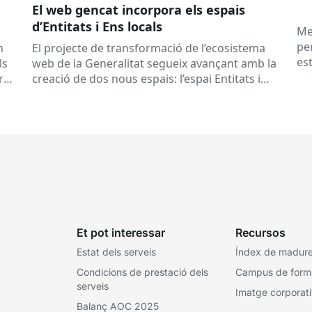
El web gencat incorpora els espais
d’Entitats i Ens locals
Me
pe
n
El projecte de transformació de l’ecosistema
es
ls
web de la Generalitat segueix avançant amb la
co
rt
creació de dos nous espais: l’espai Entitats i
el
l’espai Ens locals. Així...
Et pot interessar
Recursos
Estat dels serveis
Índex de madures
Condicions de prestació dels
Campus de form
serveis
Imatge corporat
Balanç AOC 2025