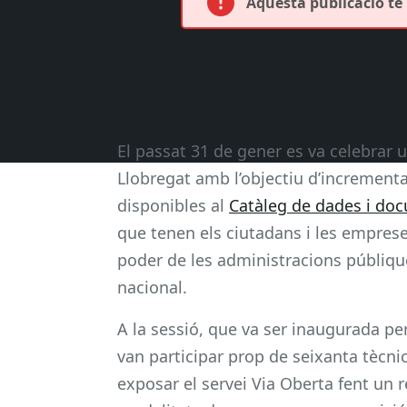
Aquesta publicació té 
El passat 31 de gener es va celebrar 
Llobregat amb l’objectiu d’incrementar
disponibles al
Catàleg de dades i do
que tenen els ciutadans i les empres
poder de les administracions públique
nacional.
A la sessió, que va ser inaugurada per
van participar prop de seixanta tècni
exposar el servei Via Oberta fent un 