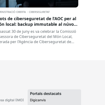
INISTRACIÓ OBERTA
·
CIBERSEGURETAT
lots de ciberseguretat de l’AOC per al
n local: backup immutable al núvol i
tres
 passat 30 de juny es va celebrar la Comissió
sessora de Ciberseguretat del Món Local,
derada per l’Agència de Ciberseguretat de
talunya (ACC). En aquesta sessió...
Portals destacats
a digital (IMD)
Digicanvis