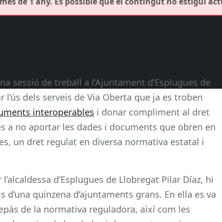
més de 1 any. És possible que el contingut no estigui act
una sessió de treball a l’Ajuntament d’Esplugues de
 l’ús dels serveis de Via Oberta que ja es troben
cuments interoperables
i donar compliment al dret
es a no aportar les dades i documents que obren en
s, un dret regulat en diversa normativa estatal i
 l’alcaldessa d’Esplugues de Llobregat Pilar Díaz, hi
cs d’una quinzena d’ajuntaments grans. En ella es va
repàs de la normativa reguladora, així com les