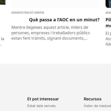
ADMINISTRACIÓ OBERTA
ADM
Què passa a l’AOC en un minut?
Pi
mó
Mentre llegeixes aquest article, milers de
al
persones, empreses i treballadors públics
a
El
estan fent tràmits, signant documents,
 la
As
consultant dades o rebent notificacions
li
electròniques. Tot això passa habitualment...
Ca
Et pot interessar
Recursos
Estat dels serveis
Índex de madures