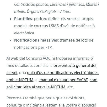
Contractació pública
,
Llicències i permisos
,
Multes i
tributs
,
Òrgans Col·legiats
, i
Altres
.
Plantilles
: podreu definir els vostres propis
models de correus i SMS d’avís de notificació
electrònica.
Notificacions massives
: tramesa de lots de
notificacions per FTP.
Al web del Consorci AOC hi trobareu informació
més detallada, com ara la
presentació general del
servei
, una
guia d’ús de notificacions electròniques
amb e-NOTUM
, el
manual d’usuari per EACAT
,
com
sol·licitar l’alta al servei e-NOTUM
, etc.
Recordeu també que per a qualsevol dubte,
consulta o incidència, estem a la vostra disposició