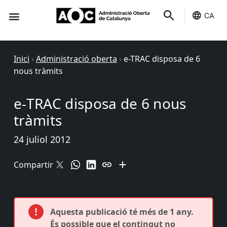
CA
Seu-e
Estat Serveis
Inici
›
Administració oberta
›
e-TRAC disposa de 6
nous tràmits
e-TRAC disposa de 6 nous
tràmits
24 juliol 2012
Compartir
Aquesta publicació té més de 1 any.
És possible que el contingut no