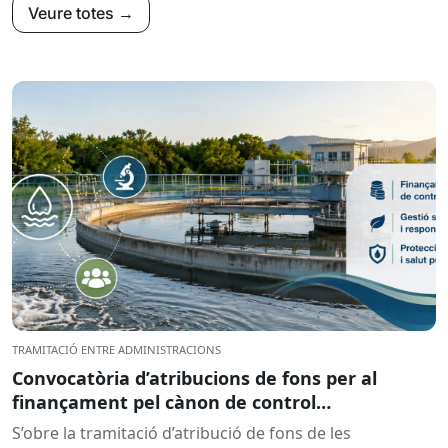
Veure totes →
TRAMITACIÓ ENTRE ADMINISTRACIONS
Convocatòria d’atribucions de fons per al
finançament pel cànon de control
d’abocaments meritat l’any 2025 i liquidat l’any
S’obre la tramitació d’atribució de fons de les