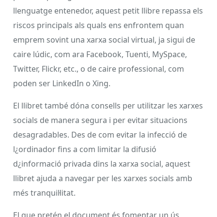
llenguatge entenedor, aquest petit llibre repassa els
riscos principals als quals ens enfrontem quan
emprem sovint una xarxa social virtual, ja sigui de
caire lúdic, com ara Facebook, Tuenti, MySpace,
Twitter, Flickr, etc., o de caire professional, com
poden ser LinkedIn o Xing.
El llibret també dóna consells per utilitzar les xarxes
socials de manera segura i per evitar situacions
desagradables. Des de com evitar la infecció de
l¿ordinador fins a com limitar la difusió
d¿informació privada dins la xarxa social, aquest
llibret ajuda a navegar per les xarxes socials amb
més tranquil·litat.
El que pretén el document és fomentar un ús