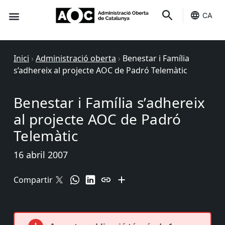
CA
Seu-e
Estat Serveis
Inici
›
Administració oberta
›
Benestar i Família
s’adhereix al projecte AOC de Padró Telemàtic
Benestar i Família s’adhereix
al projecte AOC de Padró
Telemàtic
16 abril 2007
Compartir