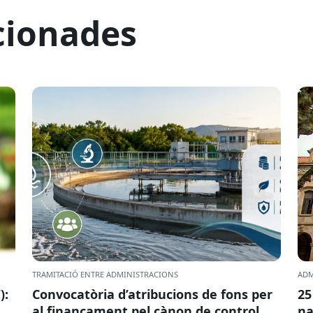
cionades
TRAMITACIÓ ENTRE ADMINISTRACIONS
ADM
):
Convocatòria d’atribucions de fons per
25
al finançament pel cànon de control
na