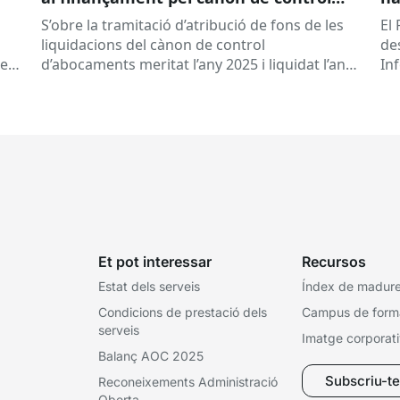
d’abocaments meritat l’any 2025 i
S’obre la tramitació d’atribució de fons de les
El 
liquidat l’any 2026
liquidacions del cànon de control
de
 es
d’abocaments meritat l’any 2025 i liquidat l’any
In
2026 per la confederació hidrogràfica
cat
corresponent,...
Et pot interessar
Recursos
Estat dels serveis
Índex de madures
Condicions de prestació dels
Campus de form
serveis
Imatge corporat
Balanç AOC 2025
Subscriu-te 
Reconeixements Administració
Oberta