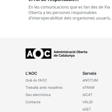
d’interoperabilitat, al dia
En les comunicacions que es fan des de Via
Oberta a les persones responsables
d’interoperabilitat dels organismes usuaris,
reben múltiples respostes automàtiques
indicant que la...
L'AOC
Serveis
Què és l’AOC
eNOTUM
Treballa amb nosaltres
eTRAM
Seu electrònica
idCAT
Contacte
VÀLID
eSET