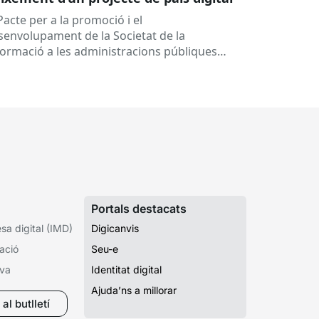
Pacte per a la promoció i el
senvolupament de la Societat de la
formació a les administracions públiques
alanes ha fet 25 anys. Signat el...
Portals destacats
a digital (IMD)
Digicanvis
ació
Seu-e
iva
Identitat digital
Ajuda’ns a millorar
al butlletí