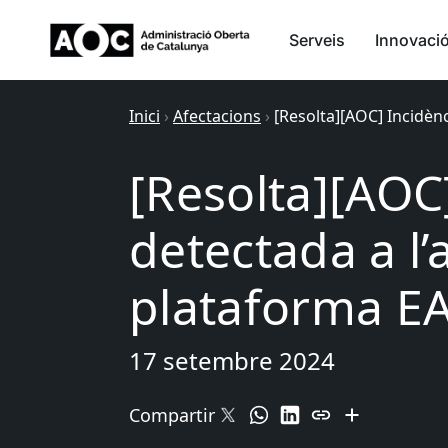
Serveis
Innovaci
Inici
›
Afectacions
›
[Resolta][AOC] Incidèn
[Resolta][AOC
detectada a l’
plataforma E
17 setembre 2024
Compartir