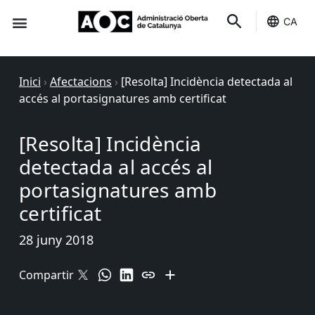
CA
Seu-e
Estat Serveis
Inici
›
Afectacions
›
[Resolta] Incidència detectada al
accés al portasignatures amb certificat
[Resolta] Incidència
detectada al accés al
portasignatures amb
certificat
28 juny 2018
Compartir