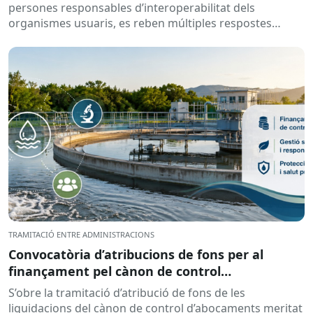
persones responsables d’interoperabilitat dels
organismes usuaris, es reben múltiples respostes
automàtiques indicant que la...
TRAMITACIÓ ENTRE ADMINISTRACIONS
Convocatòria d’atribucions de fons per al
finançament pel cànon de control
d’abocaments meritat l’any 2025 i liquidat l’any
S’obre la tramitació d’atribució de fons de les
2026
liquidacions del cànon de control d’abocaments meritat